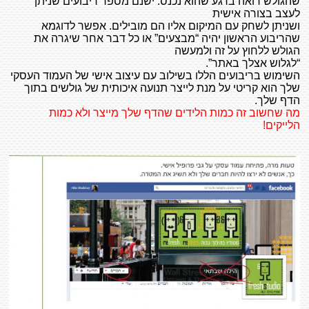
שהגולש רואה ברגע שהוא נכנס. ישנם מספר ריבועים שניתן
לעצב בצורה אישית
ושניתן לשחק עם המיקום אליו הם מובילים. אפשר לדוגמא
שהריבוע הראשון יהיה “מבצעים” או כל דבר אחר שיגרה את
הגולש ללחוץ על זה ולמעשה
“לגלוש אצלך באתר”.
השימוש בריבועים הללו בשילוב עם עיצוב אישי של העמוד העסקי
שלך הוא קריטי על מנת לייצר תנועה איכותית של גולשים בתוך
הדף שלך.
מה שחשוב זה כמות הלידים שהדף שלך מייצר ולא כמות
הלייקים!