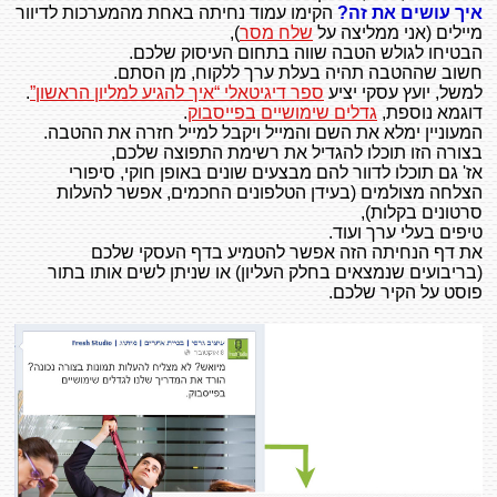
איך עושים את זה?
הקימו עמוד נחיתה באחת מהמערכות לדיוור
מיילים
(אני ממליצה על
שלח מסר
),
הבטיחו לגולש הטבה שווה בתחום העיסוק שלכם.
חשוב שההטבה תהיה בעלת ערך ללקוח, מן הסתם.
למשל, יועץ עסקי יציע
ספר דיגיטאלי “איך להגיע למליון הראשון”
.
דוגמא נוספת,
גדלים שימושיים בפייסבוק
.
המעוניין ימלא את השם והמייל ויקבל למייל חזרה את ההטבה.
בצורה הזו תוכלו להגדיל את רשימת התפוצה שלכם,
אז' גם תוכלו לדוור להם מבצעים שונים באופן חוקי, סיפורי
הצלחה מצולמים (בעידן הטלפונים החכמים, אפשר להעלות
סרטונים בקלות),
טיפים בעלי ערך ועוד.
את דף הנחיתה הזה אפשר להטמיע בדף העסקי שלכם
(בריבועים שנמצאים בחלק העליון) או שניתן לשים אותו בתור
פוסט על הקיר שלכם.